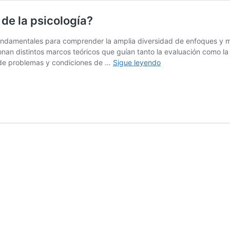
 de la psicología?
fundamentales para comprender la amplia diversidad de enfoques y m
onan distintos marcos teóricos que guían tanto la evaluación como la 
¿Cuáles
 de problemas y condiciones de …
Sigue leyendo
son
las
7
principales
corrientes
de
la
psicología?