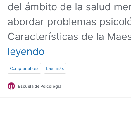
del ámbito de la salud me
abordar problemas psicoló
Características de la Maes
Maestría
leyendo
Internacional
en
Psicología
Comprar ahora
Leer más
en
Adultos
Escuela de Psicología