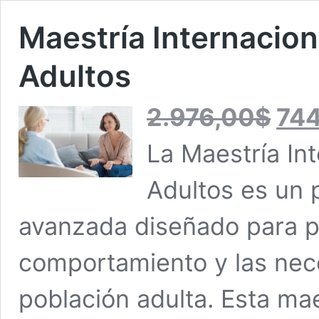
Maestría Internacion
Adultos
El
2.976,00
$
74
precio
original
La Maestría Int
era:
2.976,00
Adultos es un
avanzada diseñado para pr
comportamiento y las nece
población adulta. Esta mae