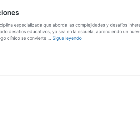
ciones
ciplina especializada que aborda las complejidades y desafíos inher
o desafíos educativos, ya sea en la escuela, aprendiendo un nuevo
Psicopedagogía
go clínico se convierte …
Sigue leyendo
clínica:
objetivos
y
funciones