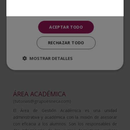
Ana Lafita
CM LatAm
Country Manager LatAm
ACEPTAR TODO
RECHAZAR TODO
Ver organigrama completo
MOSTRAR DETALLES
ÁREA ACADÉMICA
(
tutorias@grupoesneca.com
)
El Área de Gestión Académica es una unidad
administrativa y académica con la misión de asesorar
con eficacia a los alumnos. Son los responsables de