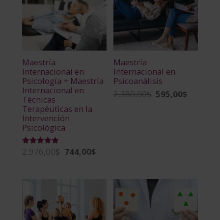
Maestría
Maestría
Internacional en
Internacional en
Psicología + Maestría
Psicoanálisis
Internacional en
2.380,00
$
595,00
$
El
El
Técnicas
precio
precio
Terapéuticas en la
Intervención
original
actual
Psicológica
era:
es:
2.380,00$.
595,00$.
2.976,00
$
744,00
$
El
El
Valorado
con
precio
precio
4.86
de 5
original
actual
era:
es:
2.976,00$.
744,00$.