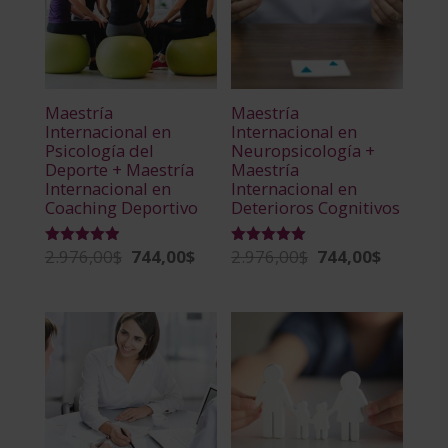
Maestría
Maestría
Internacional en
Internacional en
Psicología del
Neuropsicología +
Deporte + Maestría
Maestría
Internacional en
Internacional en
Coaching Deportivo
Deterioros Cognitivos
2.976,00
$
744,00
$
2.976,00
$
744,00
$
El
El
El
El
Valorado
Valorado
con
con
precio
precio
precio
precio
4.89
4.96
de 5
de 5
original
actual
original
actual
era:
es:
era:
es:
2.976,00$.
744,00$.
2.976,00$.
744,00$.