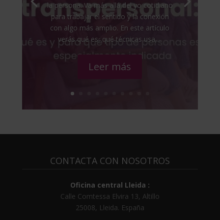
la persona. Va más allá del yo cotidiano
para trabajar el sentido y la conexión
con algo más amplio. En este artículo
verás qué es, qué técnicas usa,...
Leer más
CONTACTA CON NOSOTROS
Oficina central Lleida :
Calle Comtessa Elvira 13, Altillo
25008
,
Lleida
.
España