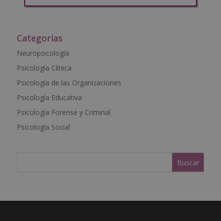
A
l
t
Categorías
e
Neuropsicología
r
Psicología Clínica
n
a
Psicología de las Organizaciones
t
Psicología Educativa
i
Psicología Forense y Criminal
v
e
Psicología Social
: