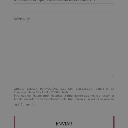
Mensaje
GRUPO ESNECA FORMACIÓN, S.L., CIF: B-25825357, Domicilio: C/
Comtessa Elvira 13 - Altillo, 25008 Lleida.
Finalidad del Tratamiento: Tratamos la información que nos facilita con el
fin de enviarle correos electrónicos de tipo comercial relacionado con los
productos ofrecidos y otros tipo de productos que fueran de su interés.
SÍ
NO
Legitimación del tratamiento: Consentimiento del interesado.
Derechos: Puede ejercitar sus derechos identificándose suficientemente,
dirigiéndose a la dirección admin@grupoesneca.com.
Para más información consulte nuestra Política de Privacidad.
Desea recibir información comercial (vía telefónica y/o email):