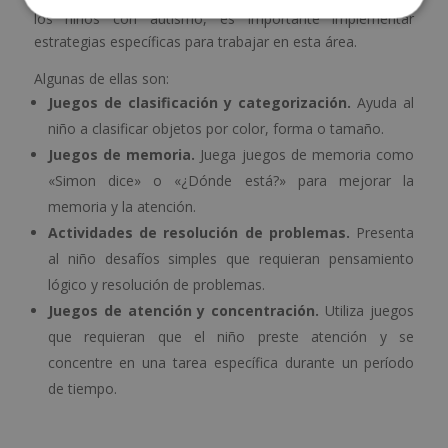
los niños con autismo, es importante implementar
estrategias específicas para trabajar en esta área.
Algunas de ellas son:
Juegos de clasificación y categorización.
Ayuda al
niño a clasificar objetos por color, forma o tamaño.
Juegos de memoria.
Juega juegos de memoria como
«Simon dice» o «¿Dónde está?» para mejorar la
memoria y la atención.
Actividades de resolución de problemas.
Presenta
al niño desafíos simples que requieran pensamiento
lógico y resolución de problemas.
Juegos de atención y concentración.
Utiliza juegos
que requieran que el niño preste atención y se
concentre en una tarea específica durante un período
de tiempo.