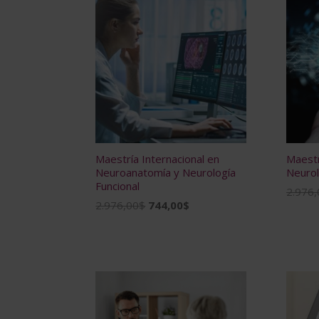
Maestría Internacional en
Maestr
Neuroanatomía y Neurología
Neurol
Funcional
2.976,
El
El
2.976,00
$
744,00
$
precio
precio
original
actual
era:
es:
2.976,00$.
744,00$.