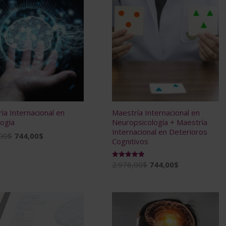
ía Internacional en
Maestría Internacional en
ogía
Neuropsicología + Maestría
Internacional en Deterioros
El
El
00
$
744,00
$
Cognitivos
precio
precio
original
actual
El
El
2.976,00
$
744,00
$
Valorado
era:
es:
con
precio
precio
4.96
2.976,00$.
744,00$.
de 5
original
actual
era:
es:
2.976,00$.
744,00$.