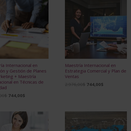
ía Internacional en
Maestría Internacional en
ión y Gestión de Planes
Estrategia Comercial y Plan de
keting + Maestría
Ventas
acional en Técnicas de
El
El
2.976,00
$
744,00
$
idad
precio
precio
El
El
00
$
744,00
$
original
actual
precio
precio
era:
es:
original
actual
2.976,00$.
744,00$.
era:
es:
2.976,00$.
744,00$.