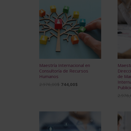
Maestría Internacional en
Maestr
Consultoría de Recursos
Direcc
Humanos
de Mar
Intern
El
El
2.976,00
$
744,00
$
Public
precio
precio
2.976,
original
actual
era:
es:
2.976,00$.
744,00$.