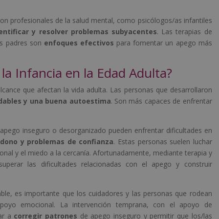
on profesionales de la salud mental, como psicólogos/as infantiles
entificar y resolver problemas subyacentes
. Las terapias de
los padres son
enfoques efectivos
para fomentar un apego más
la Infancia en la Edad Adulta?
alcance que afectan la vida adulta. Las personas que desarrollaron
udables y una buena autoestima
. Son más capaces de enfrentar
 apego inseguro o desorganizado pueden enfrentar dificultades en
dono y problemas de confianza
. Estas personas suelen luchar
nal y el miedo a la cercanía. Afortunadamente, mediante terapia y
perar las dificultades relacionadas con el apego y construir
able, es importante que los cuidadores y las personas que rodean
apoyo emocional. La intervención temprana, con el apoyo de
dar a
corregir patrones
de apego inseguro y permitir que los/las