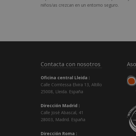
niños/as crezcan en un entorno seguro.
Contacta con nosotros
Aso
Oficina central Lleida :
Calle Comtessa Elvira 13, Altillo
25008
,
Lleida
.
España
Dirección Madrid :
Calle José Abascal, 41
28003
,
Madrid
.
España
Dirección Roma :