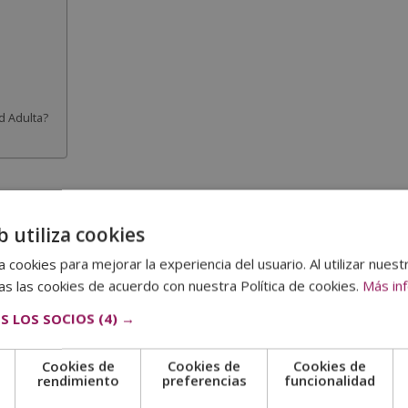
d Adulta?
ional que los/las niños/as establecen con sus cuidadores
,
b utiliza cookies
es de vida. Esta relación de apego les proporciona seguridad,
. A través del apego, los/las niños/as aprenden a manejar sus
 cookies para mejorar la experiencia del usuario. Al utilizar nuest
rotegidos/as en su entorno. Un
apego seguro
es esencial para un
s las cookies de acuerdo con nuestra Política de cookies.
Más in
S LOS SOCIOS
(4) →
 de Apego en Niños?
ada uno con características específicas que influyen en la conducta
Cookies de
Cookies de
Cookies de
e
rendimiento
preferencias
funcionalidad