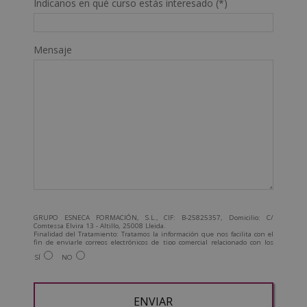
Indícanos en qué curso estás interesado (*)
Mensaje
GRUPO ESNECA FORMACIÓN, S.L., CIF: B-25825357, Domicilio: C/
Comtessa Elvira 13 - Altillo, 25008 Lleida.
Finalidad del Tratamiento: Tratamos la información que nos facilita con el
fin de enviarle correos electrónicos de tipo comercial relacionado con los
productos ofrecidos y otros tipo de productos que fueran de su interés.
SÍ
NO
Legitimación del tratamiento: Consentimiento del interesado.
Derechos: Puede ejercitar sus derechos identificándose suficientemente,
dirigiéndose a la dirección admin@grupoesneca.com.
Para más información consulte nuestra Política de Privacidad.
Desea recibir información comercial (vía telefónica y/o email):