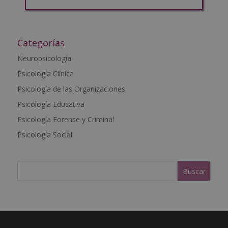
A
l
t
Categorías
e
Neuropsicología
r
Psicología Clínica
n
a
Psicología de las Organizaciones
t
Psicología Educativa
i
Psicología Forense y Criminal
v
e
Psicología Social
: