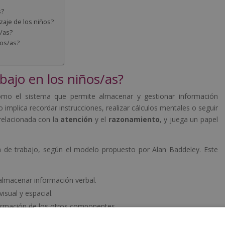
s?
zaje de los niños?
/as?
ños/as?
bajo en los niños/as?
omo el sistema que permite almacenar y gestionar información
 implica recordar instrucciones, realizar cálculos mentales o seguir
relacionada con la
atención
y el
razonamiento
, y juega un papel
 de trabajo, según el modelo propuesto por Alan Baddeley. Este
almacenar información verbal.
isual y espacial.
formación de los otros componentes.