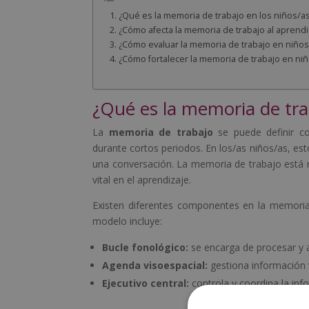
¿Qué es la memoria de trabajo en los niños/a
¿Cómo afecta la memoria de trabajo al aprendi
¿Cómo evaluar la memoria de trabajo en niños
¿Cómo fortalecer la memoria de trabajo en ni
¿Qué es la memoria de tra
La
memoria de trabajo
se puede definir c
durante cortos periodos. En los/as niños/as, esto
una conversación. La memoria de trabajo está 
vital en el aprendizaje.
Existen diferentes componentes en la memoria
modelo incluye:
Bucle fonológico:
se encarga de procesar y 
Agenda visoespacial:
gestiona información v
Ejecutivo central:
controla y coordina la in