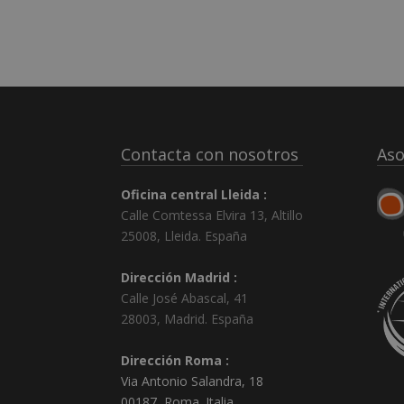
Contacta con nosotros
Aso
Oficina central Lleida :
Calle Comtessa Elvira 13, Altillo
25008
,
Lleida
.
España
Dirección Madrid :
Calle José Abascal, 41
28003
,
Madrid
.
España
Dirección Roma :
Via Antonio Salandra, 18
00187, Roma. Italia