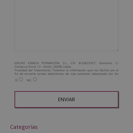
GRUPO ESNECA FORMACIÓN, S.L., CIF: B-25825357, Domicilio: C/
Comtessa Elvira 13 - Altillo, 25008 Lleida.
Finalidad del Tratamiento: Tratamos la información que nos facilita con el
fin de enviarle correos electrónicos de tipo comercial relacionado con los
productos ofrecidos y otros tipo de productos que fueran de su interés.
SÍ
NO
Legitimación del tratamiento: Consentimiento del interesado.
Derechos: Puede ejercitar sus derechos identificándose suficientemente,
dirigiéndose a la dirección admin@grupoesneca.com.
Para más información consulte nuestra Política de Privacidad.
Desea recibir información comercial (vía telefónica y/o email):
A
l
t
Categorías
e