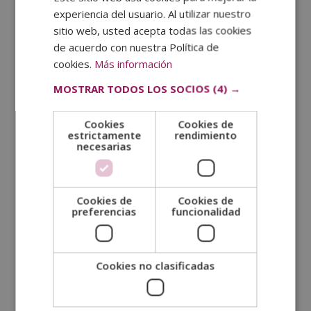
profesionales para encontrar diferentes enfoques y
experiencia del usuario. Al utilizar nuestro
soluciones.
sitio web, usted acepta todas las cookies
de acuerdo con nuestra Política de
¿Por qué es importante prevenirlo?
cookies.
Más información
La
prevención del estrés laboral
contribuye al
MOSTRAR TODOS LOS SOCIOS
(4) →
bienestar general del personal, reduciendo ausencias y
aumentando la productividad. Además, cuando las
empresas se enfocan en reducir el estrés, se crea un
Cookies
Cookies de
estrictamente
rendimiento
entorno laboral más positivo, lo cual es beneficioso tanto
necesarias
para la empresa como para sus colaboradores/as.
Maestría Internacional en Psicología Empresarial y
Comunicación + Maestría Internacional en Coaching
Cookies de
Cookies de
preferencias
funcionalidad
Cookies no clasificadas
SOLICITA MÁS INFORMACIÓN