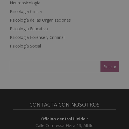
Neuropsicología
r
Psicología Clínica
n
a
Psicología de las Organizaciones
t
Psicología Educativa
i
Psicología Forense y Criminal
v
e
Psicología Social
:
CONTACTA CON NOSOTROS
Oficina central Lleida :
Calle Comtessa Elvira 13, Altillo