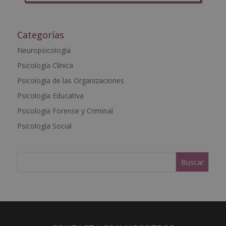
A
l
t
Categorías
e
Neuropsicología
r
Psicología Clínica
n
a
Psicología de las Organizaciones
t
Psicología Educativa
i
Psicología Forense y Criminal
v
e
Psicología Social
: