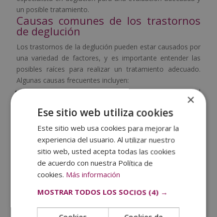
un posible tratamiento.
Causas comunes de los trastornos
de deglución
Los trastornos de la deglución pueden estar causados por
una variedad de factores, y es importante entender las
posibles raíces para realizar un tratamiento adecuado.
Algunas causas frecuentes incluyen:
Condiciones neurológicas
: Enfermedades como el
×
Parkinson, la esclerosis múltiple o los accidentes
Ese sitio web utiliza cookies
cerebrovasculares pueden afectar los nervios y los
Este sitio web usa cookies para mejorar la
músculos involucrados en la deglución, dificultando el
experiencia del usuario. Al utilizar nuestro
proceso.
sitio web, usted acepta todas las cookies
de acuerdo con nuestra Política de
cookies.
Más información
Evaluación Neuropsicológica en Niños/as: Duración,
Procesos y Objetivos
MOSTRAR TODOS LOS SOCIOS
(4) →
Problemas musculares
: Trastornos musculares como
Cookies
Cookies de