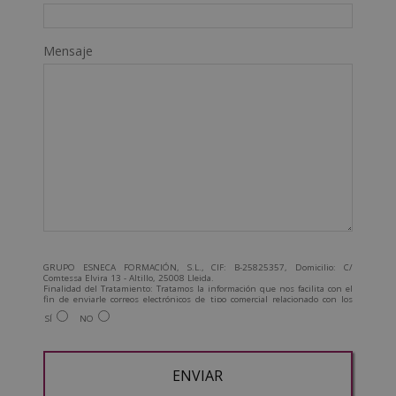
Mensaje
GRUPO ESNECA FORMACIÓN, S.L., CIF: B-25825357, Domicilio: C/
Comtessa Elvira 13 - Altillo, 25008 Lleida.
Finalidad del Tratamiento: Tratamos la información que nos facilita con el
fin de enviarle correos electrónicos de tipo comercial relacionado con los
productos ofrecidos y otros tipo de productos que fueran de su interés.
SÍ
NO
Legitimación del tratamiento: Consentimiento del interesado.
Derechos: Puede ejercitar sus derechos identificándose suficientemente,
dirigiéndose a la dirección admin@grupoesneca.com.
Para más información consulte nuestra Política de Privacidad.
Desea recibir información comercial (vía telefónica y/o email):