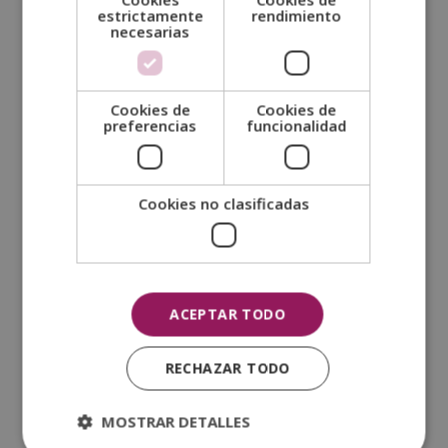
estrictamente
rendimiento
la distrofia muscular pueden debilitar los músculos de la
necesarias
boca y la garganta, afectando la capacidad de tragar.
Enfermedades esofágicas
: Condiciones como el
reflujo gastroesofágico, el estrechamiento del esófag o
Cookies de
Cookies de
(estenosis) o la acalasia (dificultad para que el esófago
preferencias
funcionalidad
se relaje) pueden bloquear o dificultar el paso de los
alimentos.
Envejecimiento
: Con la edad, el proceso de deglución
Cookies no clasificadas
puede volverse menos eficiente debido a la pérdida de
fuerza muscular, lo que aumenta el riesgo de disfagia
en personas mayores.
Tratamientos médicos
: Algunos tratamientos, como
ACEPTAR TODO
la radioterapia en el área de la cabeza y el cuello,
pueden causar cambios en los tejidos y afectar la
RECHAZAR TODO
función de los músculos de la deglución.
MOSTRAR DETALLES