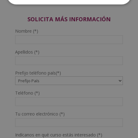
SOLICITA MÁS INFORMACIÓN
Nombre (*)
Apellidos (*)
Prefijo teléfono país(*)
Teléfono (*)
Tu correo electrónico (*)
Indícanos en qué curso estás interesado (*)