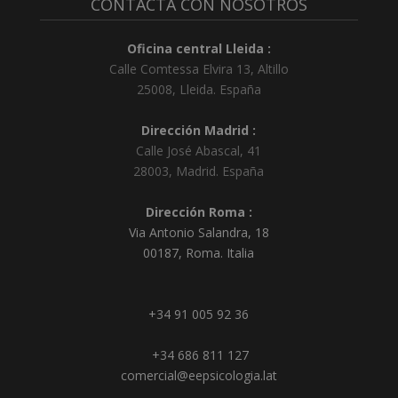
CONTACTA CON NOSOTROS
Oficina central Lleida :
Calle Comtessa Elvira 13, Altillo
25008
,
Lleida
.
España
Dirección Madrid :
Calle José Abascal, 41
28003
,
Madrid
.
España
Dirección Roma :
Via Antonio Salandra, 18
00187, Roma. Italia
+34 91 005 92 36
+34 686 811 127
comercial@eepsicologia.lat