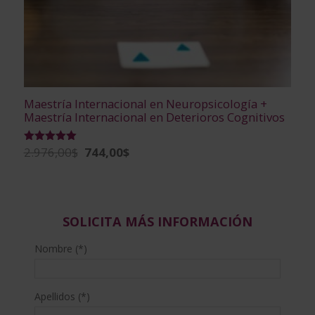
Maestría Internacional en Neuropsicología +
Maestría Internacional en Deterioros Cognitivos
El
El
2.976,00
$
744,00
$
Valorado
con
precio
precio
4.96
de 5
original
actual
era:
es:
2.976,00$.
744,00$.
SOLICITA MÁS INFORMACIÓN
Nombre (*)
Apellidos (*)