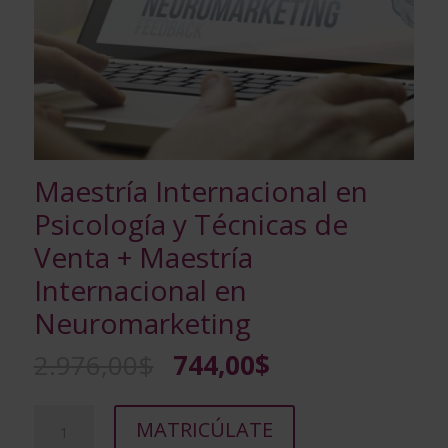
Maestría Internacional en
Psicología y Técnicas de
Venta + Maestría
Internacional en
Neuromarketing
El
El
2.976,00
$
744,00
$
precio
precio
original
actual
Maestría
A
era:
es:
MATRICÚLATE
Internacional
l