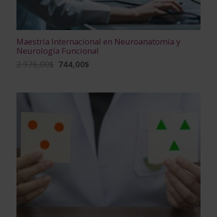
Maestría Internacional en Neuroanatomía y
Neurología Funcional
El
El
2.976,00
$
744,00
$
precio
precio
original
actual
era:
es:
2.976,00$.
744,00$.