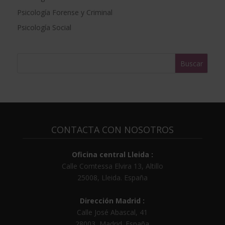
i
Psicología Forense y Criminal
v
e
Psicología Social
:
CONTACTA CON NOSOTROS
Oficina central Lleida :
Calle Comtessa Elvira 13, Altillo
25008
,
Lleida
.
España
Dirección Madrid :
Calle José Abascal, 41
28003
,
Madrid
.
España