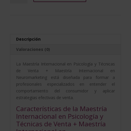
2.976,00$.
744,00$.
en
t
Psicología
e
y
r
Técnicas
n
de
a
Venta
t
Descripción
+
i
Valoraciones (0)
Maestría
v
Internacional
e
La Maestría Internacional en Psicología y Técnicas
en
:
de Venta + Maestría Internacional en
Neuromarketing
Neuromarketing está diseñada para formar a
cantidad
profesionales especializados en entender el
comportamiento del consumidor y aplicar
estrategias efectivas de venta.
Características de la Maestría
Internacional en Psicología y
Técnicas de Venta + Maestría