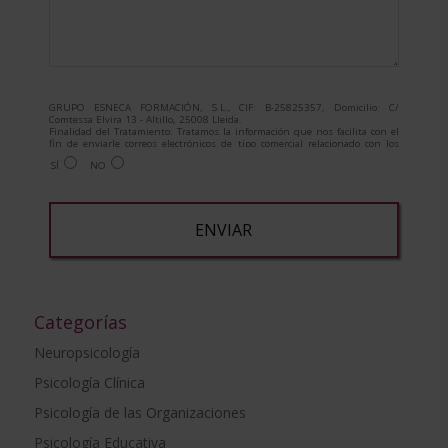
GRUPO ESNECA FORMACIÓN, S.L., CIF: B-25825357, Domicilio: C/
Comtessa Elvira 13 - Altillo, 25008 Lleida.
Finalidad del Tratamiento: Tratamos la información que nos facilita con el
fin de enviarle correos electrónicos de tipo comercial relacionado con los
productos ofrecidos y otros tipo de productos que fueran de su interés.
SÍ
NO
Legitimación del tratamiento: Consentimiento del interesado.
Derechos: Puede ejercitar sus derechos identificándose suficientemente,
dirigiéndose a la dirección admin@grupoesneca.com.
Para más información consulte nuestra Política de Privacidad.
Desea recibir información comercial (vía telefónica y/o email):
A
l
t
Categorías
e
Neuropsicología
r
Psicología Clínica
n
a
Psicología de las Organizaciones
t
Psicología Educativa