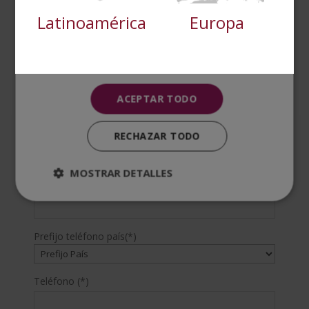
deportivos no solo establecen estrategias, sino que
Latinoamérica
Europa
Cookies no clasificadas
también crean un entorno de confianza y colaboración
que potencia el rendimiento de cada miembro....
« Entradas más antiguas
ACEPTAR TODO
SOLICITA MÁS INFORMACIÓN
RECHAZAR TODO
Nombre (*)
MOSTRAR DETALLES
Apellidos (*)
Prefijo teléfono país(*)
Teléfono (*)