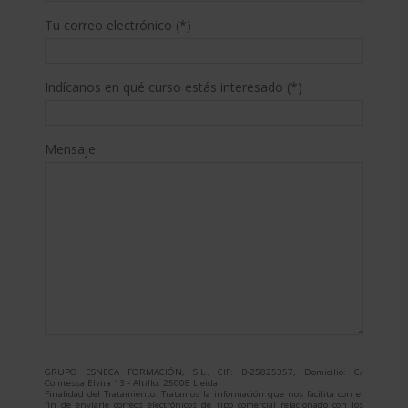
Tu correo electrónico (*)
Indícanos en qué curso estás interesado (*)
Mensaje
GRUPO ESNECA FORMACIÓN, S.L., CIF: B-25825357, Domicilio: C/
Comtessa Elvira 13 - Altillo, 25008 Lleida.
Finalidad del Tratamiento: Tratamos la información que nos facilita con el
fin de enviarle correos electrónicos de tipo comercial relacionado con los