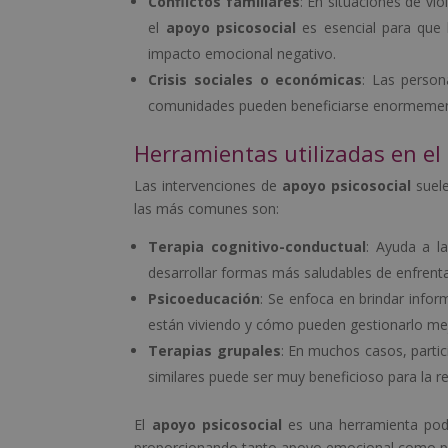
Conflictos familiares
: En situaciones de vio
el
apoyo psicosocial
es esencial para que 
impacto emocional negativo.
Crisis sociales o económicas
: Las person
comunidades pueden beneficiarse enormemente
Herramientas utilizadas en el
Las intervenciones de
apoyo psicosocial
suele
las más comunes son:
Terapia cognitivo-conductual
: Ayuda a l
desarrollar formas más saludables de enfrentar
Psicoeducación
: Se enfoca en brindar info
están viviendo y cómo pueden gestionarlo me
Terapias grupales
: En muchos casos, parti
similares puede ser muy beneficioso para la 
El
apoyo psicosocial
es una herramienta poder
proporcionando tanto apoyo emocional como prác