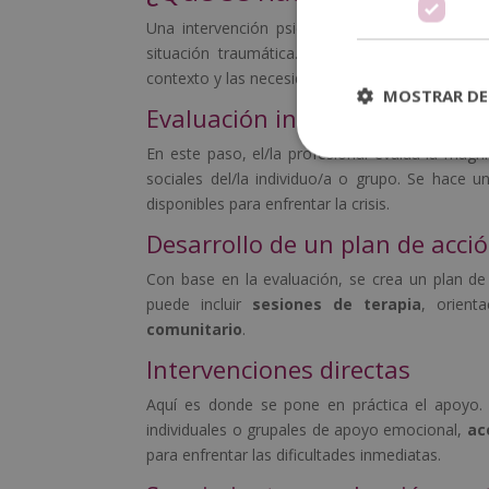
Una intervención psicosocial se centra en
ofr
situación traumática. Estas intervenciones pu
contexto y las necesidades del/la afectado/a. Lo
MOSTRAR DE
Evaluación inicial
En este paso, el/la profesional evalúa la magni
sociales del/la individuo/a o grupo. Se hace 
disponibles para enfrentar la crisis.
Desarrollo de un plan de acci
Con base en la evaluación, se crea un plan de
puede incluir
sesiones de terapia
, orient
comunitario
.
Intervenciones directas
Aquí es donde se pone en práctica el apoyo.
individuales o grupales de apoyo emocional,
ac
para enfrentar las dificultades inmediatas.