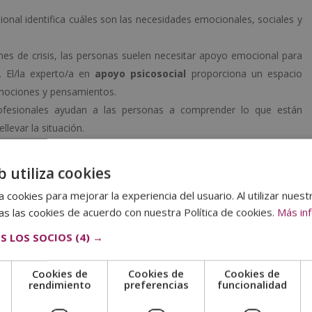
esional identifica cuáles son las necesidades emocionales, sociales y
ones de crisis, las personas suelen necesitar apoyo emocional para
. El/la experto/a en
apoyo psicosocial
proporciona un espacio
emociones y pensamientos.
rofesionales ayudan a las personas a comprender lo que están
llevar la situación.
nal también trabaja para fortalecer las relaciones de la persona con
unidad, lo que contribuye a mejorar su resiliencia y capacidad de
b utiliza cookies
 cookies para mejorar la experiencia del usuario. Al utilizar nuest
s las cookies de acuerdo con nuestra Política de cookies.
Más in
S LOS SOCIOS
(4) →
Cookies de
Cookies de
Cookies de
e
rendimiento
preferencias
funcionalidad
vención psicosocial?