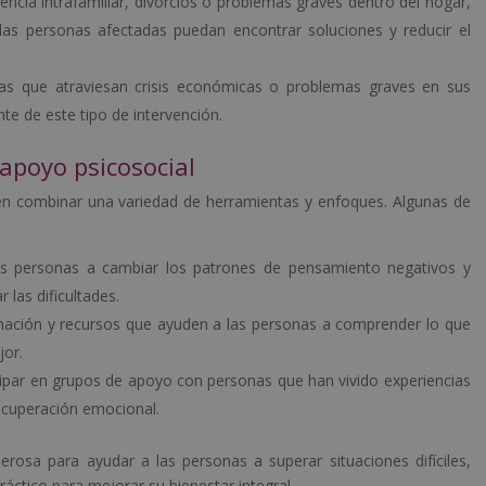
lencia intrafamiliar, divorcios o problemas graves dentro del hogar,
las personas afectadas puedan encontrar soluciones y reducir el
as que atraviesan crisis económicas o problemas graves en sus
 de este tipo de intervención.
 apoyo psicosocial
n combinar una variedad de herramientas y enfoques. Algunas de
as personas a cambiar los patrones de pensamiento negativos y
 las dificultades.
rmación y recursos que ayuden a las personas a comprender lo que
jor.
cipar en grupos de apoyo con personas que han vivido experiencias
recuperación emocional.
osa para ayudar a las personas a superar situaciones difíciles,
tico para mejorar su bienestar integral.