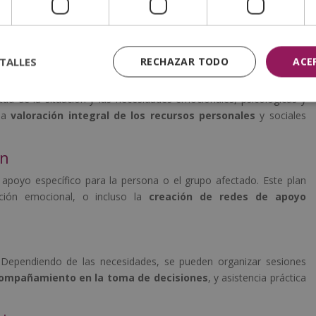
ecer apoyo directo
a las personas que atraviesan una crisis o
eden ser individuales, grupales o comunitarias, dependiendo del
s principales pasos en una intervención psicosocial incluyen:
TALLES
RECHAZAR TODO
ACE
tud de la situación y las necesidades emocionales, psicológicas y
una
valoración integral de los recursos personales
y sociales
ón
 apoyo específico para la persona o el grupo afectado. Este plan
ación emocional, o incluso la
creación de redes de apoyo
 Dependiendo de las necesidades, se pueden organizar sesiones
ompañamiento en la toma de decisiones
, y asistencia práctica