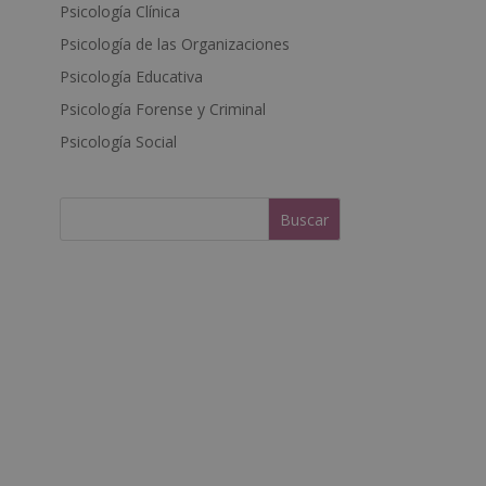
Psicología Clínica
n
a
Psicología de las Organizaciones
t
Psicología Educativa
i
Psicología Forense y Criminal
v
e
Psicología Social
: