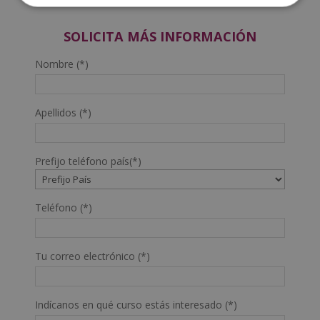
SOLICITA MÁS INFORMACIÓN
Nombre (*)
Apellidos (*)
Prefijo teléfono país(*)
Teléfono (*)
Tu correo electrónico (*)
Indícanos en qué curso estás interesado (*)