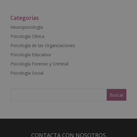
A
l
t
Categorías
e
Neuropsicología
r
Psicología Clínica
n
a
Psicología de las Organizaciones
t
Psicología Educativa
i
Psicología Forense y Criminal
v
e
Psicología Social
:
CONTACTA CON NOSOTROS