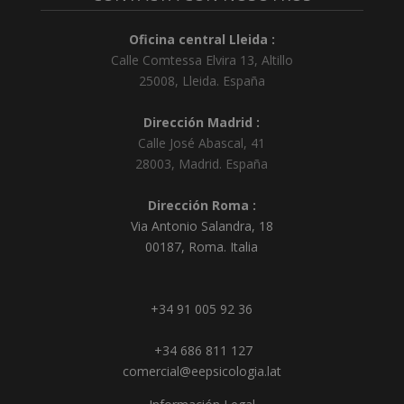
Oficina central Lleida :
Calle Comtessa Elvira 13, Altillo
25008
,
Lleida
.
España
Dirección Madrid :
Calle José Abascal, 41
28003
,
Madrid
.
España
Dirección Roma :
Via Antonio Salandra, 18
00187, Roma. Italia
+34 91 005 92 36
+34 686 811 127
comercial@eepsicologia.lat