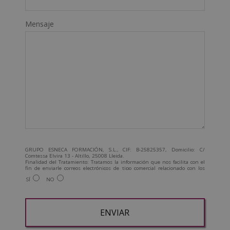
Mensaje
GRUPO ESNECA FORMACIÓN, S.L., CIF: B-25825357, Domicilio: C/
Comtessa Elvira 13 - Altillo, 25008 Lleida.
Finalidad del Tratamiento: Tratamos la información que nos facilita con el
fin de enviarle correos electrónicos de tipo comercial relacionado con los
productos ofrecidos y otros tipo de productos que fueran de su interés.
SÍ
NO
Legitimación del tratamiento: Consentimiento del interesado.
Derechos: Puede ejercitar sus derechos identificándose suficientemente,
dirigiéndose a la dirección admin@grupoesneca.com.
Para más información consulte nuestra Política de Privacidad.
Desea recibir información comercial (vía telefónica y/o email):