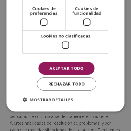
en psicología forense o en psicología clínica con un
Cookies de
Cookies de
enfoque en la forense. Algunos optan por una
maestría en
preferencias
funcionalidad
psicología forense
, ya que proporciona mayores
oportunidades profesionales. Este entrenamiento
avanzado incluirá una formación clínica.
Cookies no clasificadas
Licencia:
Una vez que hayas completado tu formación
de posgrado, tendrás que obtener una licencia para
practicar la psicología en tu estado o país. Esto
generalmente requiere aprobar un examen de licenciatura.
ACEPTAR TODO
Experiencia específica en el campo forense:
Es útil
tener experiencia en un entorno forense, como una
RECHAZAR TODO
pasantía, un puesto de investigación o un trabajo en un
entorno de justicia penal.
MOSTRAR DETALLES
En términos de
habilidades
, un psicólogo forense debe
ser capaz de comunicarse de manera efectiva, tener
fuertes habilidades de resolución de problemas, y ser
capaz de manejar situaciones de alta presión. También es