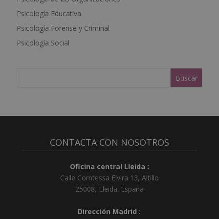
t
Psicología Educativa
i
Psicología Forense y Criminal
v
e
Psicología Social
:
CONTACTA CON NOSOTROS
Oficina central Lleida :
Calle Comtessa Elvira 13, Altillo
25008
,
Lleida
.
España
Dirección Madrid :