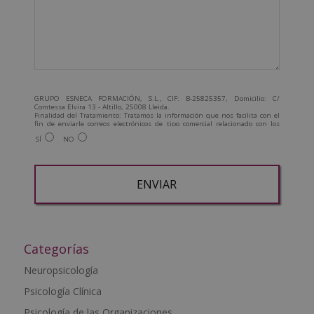
GRUPO ESNECA FORMACIÓN, S.L., CIF: B-25825357, Domicilio: C/
Comtessa Elvira 13 - Altillo, 25008 Lleida.
Finalidad del Tratamiento: Tratamos la información que nos facilita con el
fin de enviarle correos electrónicos de tipo comercial relacionado con los
productos ofrecidos y otros tipo de productos que fueran de su interés.
SÍ
NO
Legitimación del tratamiento: Consentimiento del interesado.
Derechos: Puede ejercitar sus derechos identificándose suficientemente,
dirigiéndose a la dirección admin@grupoesneca.com.
Para más información consulte nuestra Política de Privacidad.
Desea recibir información comercial (vía telefónica y/o email):
A
l
t
Categorías
e
Neuropsicología
r
Psicología Clínica
n
a
Psicología de las Organizaciones