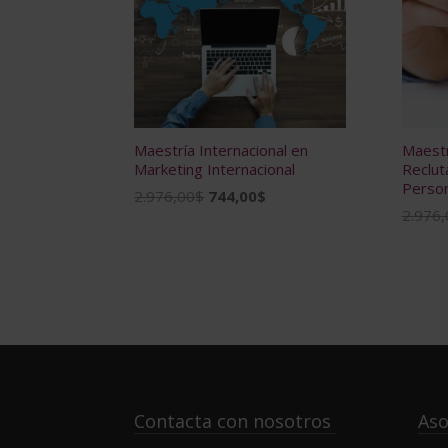
Maestría Internacional en
Maestr
Marketing Internacional
Reclut
Person
El
El
2.976,00
$
744,00
$
2.976,
precio
precio
original
actual
era:
es:
2.976,00$.
744,00$.
Contacta con nosotros
Aso