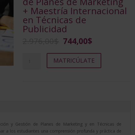
de Planes de Marketing
+ Maestría Internacional
en Técnicas de
Publicidad
El
El
2.976,00
$
744,00
$
precio
precio
original
actual
Maestría
A
era:
es:
MATRICÚLATE
Internacional
l
2.976,00$.
744,00$.
en
t
Dirección
e
y
r
Gestión
n
de
a
Planes
t
de
i
Marketing
v
ección y Gestión de Planes de Marketing y en Técnicas de
+
e
ar a los estudiantes una comprensión profunda y práctica de
Maestría
: