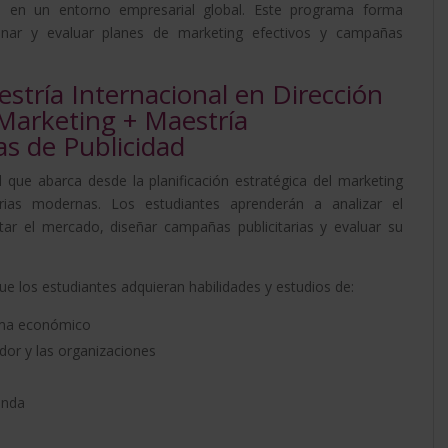
ad en un entorno empresarial global. Este programa forma
Internacional
ionar y evaluar planes de marketing efectivos y campañas
en
Técnicas
de
estría Internacional en Dirección
Publicidad
 Marketing + Maestría
cantidad
as de Publicidad
 que abarca desde la planificación estratégica del marketing
arias modernas. Los estudiantes aprenderán a analizar el
r el mercado, diseñar campañas publicitarias y evaluar su
e los estudiantes adquieran habilidades y estudios de:
tema económico
or y las organizaciones
anda