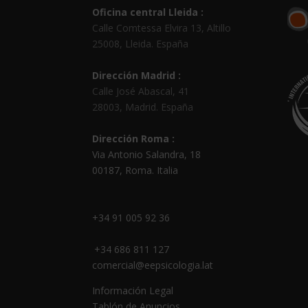
Oficina central Lleida :
Calle Comtessa Elvira 13, Altillo
25008
,
Lleida
.
España
Dirección Madrid :
Calle José Abascal, 41
28003
,
Madrid
.
España
Dirección Roma :
Via Antonio Salandra, 18
00187, Roma. Italia
+34 91 005 92 36
+34 686 811 127
comercial@eepsicologia.lat
Información Legal
Tablón de Anuncios