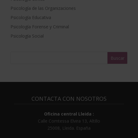
a
Psicología de las Organizaciones
t
Psicología Educativa
i
Psicología Forense y Criminal
v
e
Psicología Social
:
CONTACTA CON NOSOTROS
Oficina central Lleida :
Calle Comtessa Elvira 13, Altillo
25008
,
Lleida
.
España