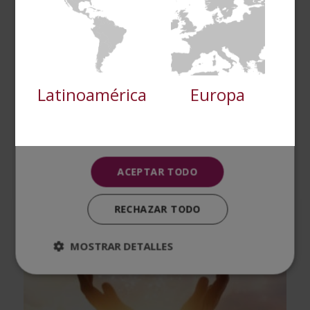
Cookies de
Cookies de
preferencias
funcionalidad
Maestría Internacional en Salud Mental del
Latinoamérica
Europa
Cookies no clasificadas
Anciano
El
El
2.976,00
$
744,00
$
precio
precio
original
actual
era:
es:
ACEPTAR TODO
2.976,00$.
744,00$.
RECHAZAR TODO
MOSTRAR DETALLES