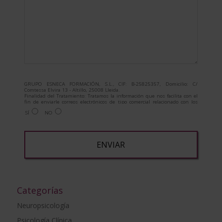
GRUPO ESNECA FORMACIÓN, S.L., CIF: B-25825357, Domicilio: C/
Comtessa Elvira 13 - Altillo, 25008 Lleida.
Finalidad del Tratamiento: Tratamos la información que nos facilita con el
fin de enviarle correos electrónicos de tipo comercial relacionado con los
productos ofrecidos y otros tipo de productos que fueran de su interés.
SÍ
NO
Legitimación del tratamiento: Consentimiento del interesado.
Derechos: Puede ejercitar sus derechos identificándose suficientemente,
dirigiéndose a la dirección admin@grupoesneca.com.
Para más información consulte nuestra Política de Privacidad.
Desea recibir información comercial (vía telefónica y/o email):
A
l
t
Categorías
e
Neuropsicología
r
Psicología Clínica
n