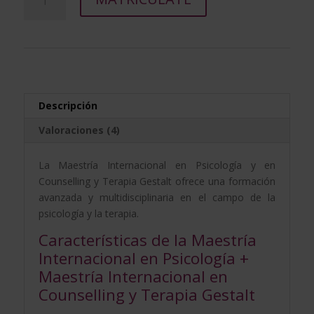
era:
es:
Internacional
l
2.976,00$.
744,00$.
en
t
Psicología
e
+
r
Maestría
n
Internacional
a
en
t
Descripción
Counselling
i
Valoraciones (4)
y
v
Terapia
e
La Maestría Internacional en Psicología y en
Gestalt
:
Counselling y Terapia Gestalt ofrece una formación
cantidad
avanzada y multidisciplinaria en el campo de la
psicología y la terapia.
Características de la Maestría
Internacional en Psicología +
Maestría Internacional en
Counselling y Terapia Gestalt