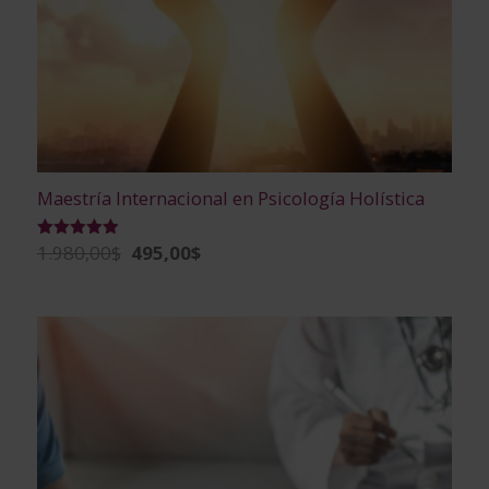
Maestría Internacional en Psicología Holística
El
El
1.980,00
$
495,00
$
Valorado
con
precio
precio
4.91
de 5
original
actual
era:
es:
1.980,00$.
495,00$.