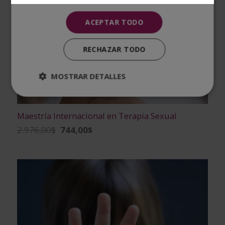
ACEPTAR TODO
RECHAZAR TODO
MOSTRAR DETALLES
Maestría Internacional en Terapia Sexual
El
El
2.976,00
$
744,00
$
precio
precio
original
actual
era:
es:
2.976,00$.
744,00$.