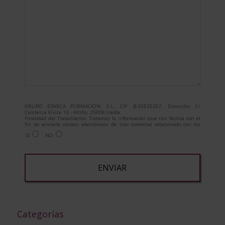
GRUPO ESNECA FORMACIÓN, S.L., CIF: B-25825357, Domicilio: C/
Comtessa Elvira 13 - Altillo, 25008 Lleida.
Finalidad del Tratamiento: Tratamos la información que nos facilita con el
fin de enviarle correos electrónicos de tipo comercial relacionado con los
productos ofrecidos y otros tipo de productos que fueran de su interés.
SÍ
NO
Legitimación del tratamiento: Consentimiento del interesado.
Derechos: Puede ejercitar sus derechos identificándose suficientemente,
dirigiéndose a la dirección admin@grupoesneca.com.
Para más información consulte nuestra Política de Privacidad.
Desea recibir información comercial (vía telefónica y/o email):
A
l
t
Categorías
e