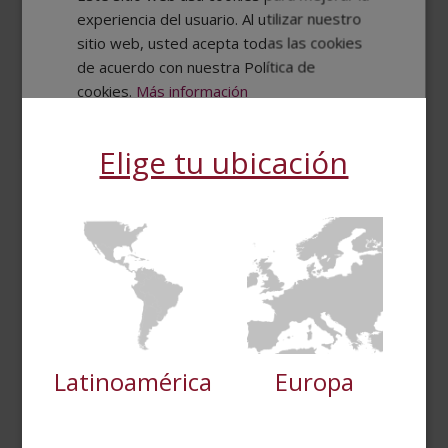
experiencia del usuario. Al utilizar nuestro
sitio web, usted acepta todas las cookies
de acuerdo con nuestra Política de
cookies.
Más información
MOSTRAR TODOS LOS SOCIOS
(4) →
Elige tu ubicación
Maestría Internacional Discapacidad e Inclusión
Cookies
Cookies de
Social
estrictamente
rendimiento
necesarias
El
El
2.976,00
$
744,00
$
precio
precio
original
actual
era:
es:
Cookies de
Cookies de
preferencias
funcionalidad
2.976,00$.
744,00$.
Latinoamérica
Europa
Cookies no clasificadas