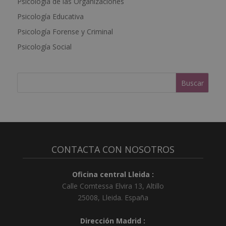
Psicología de las Organizaciones
t
Psicología Educativa
i
Psicología Forense y Criminal
v
e
Psicología Social
:
CONTACTA CON NOSOTROS
Oficina central Lleida :
Calle Comtessa Elvira 13, Altillo
25008
,
Lleida
.
España
Dirección Madrid :