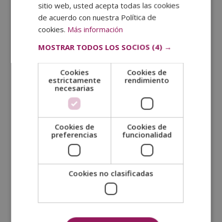
buscar el equilibrio. Por ejemplo, repartir equitativamente
sitio web, usted acepta todas las cookies
el tiempo entre distintas familias o procurar tener gestos
de acuerdo con nuestra Política de
amables y comentarios positivos puede marcar la
cookies.
Más información
diferencia. En lugar de asumir una actitud defensiva o
MOSTRAR TODOS LOS SOCIOS
(4) →
combativa, lo mejor es tratar de construir un ambiente de
cordialidad y respeto.
Cookies
Cookies de
Y si surge un conflicto, recuerda que no se trata de ganar
estrictamente
rendimiento
necesarias
una discusión, sino de llegar a acuerdos donde ambas
partes se sientan escuchadas. La empatía y la disposición
para colaborar son herramientas poderosas para mejorar
la convivencia familiar.
Cookies de
Cookies de
preferencias
funcionalidad
Cookies no clasificadas
SOLICITA MÁS INFORMACIÓN
Nombre (*)