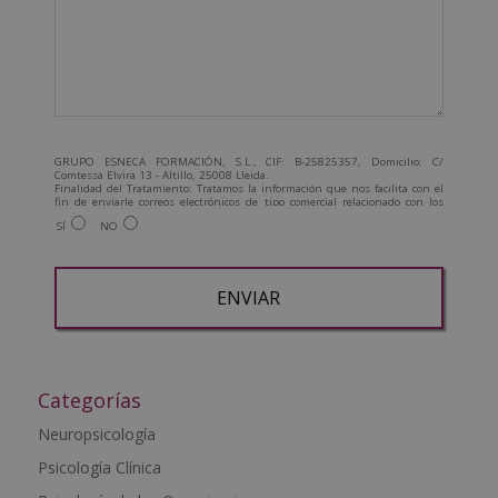
GRUPO ESNECA FORMACIÓN, S.L., CIF: B-25825357, Domicilio: C/
Comtessa Elvira 13 - Altillo, 25008 Lleida.
Finalidad del Tratamiento: Tratamos la información que nos facilita con el
fin de enviarle correos electrónicos de tipo comercial relacionado con los
productos ofrecidos y otros tipo de productos que fueran de su interés.
SÍ
NO
Legitimación del tratamiento: Consentimiento del interesado.
Derechos: Puede ejercitar sus derechos identificándose suficientemente,
dirigiéndose a la dirección admin@grupoesneca.com.
Para más información consulte nuestra Política de Privacidad.
Desea recibir información comercial (vía telefónica y/o email):
A
l
t
Categorías
e
Neuropsicología
r
Psicología Clínica
n
a