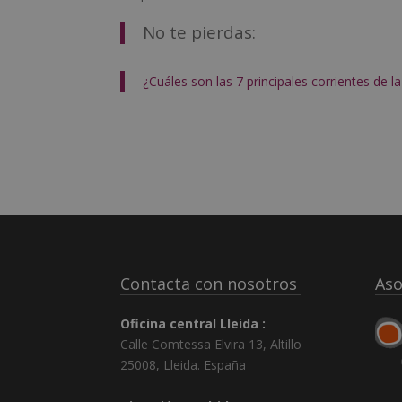
No te pierdas:
¿Cuáles son las 7 principales corrientes de la
Contacta con nosotros
Aso
Oficina central Lleida :
Calle Comtessa Elvira 13, Altillo
25008
,
Lleida
.
España