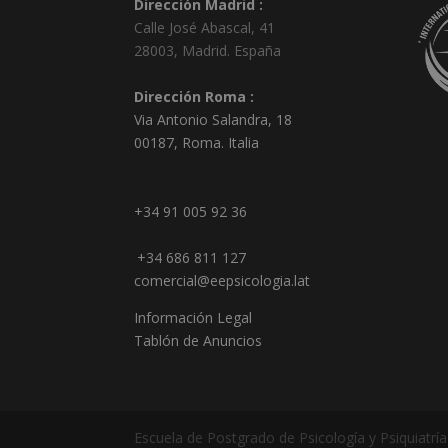
Dirección Madrid :
Calle José Abascal, 41
28003
,
Madrid
.
España
Dirección Roma :
Via Antonio Salandra, 18
00187, Roma. Italia
+34 91 005 92 36
+34 686 811 127
comercial@eepsicologia.lat
Información Legal
Tablón de Anuncios
Escuela de Postgrado de Psicología y Psiquiatrí