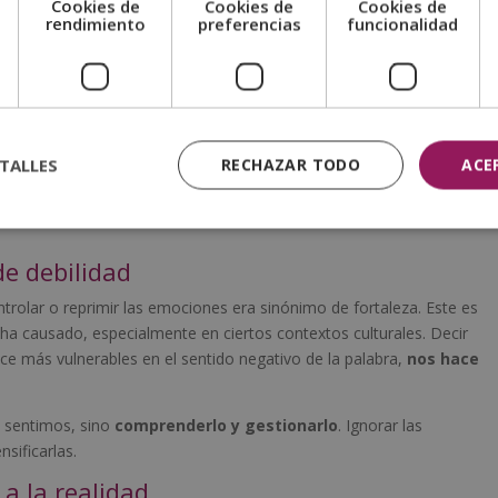
Cookies de
Cookies de
Cookies de
ea que hacemos.
e
rendimiento
preferencias
funcionalidad
potencial oculto esperando ser desbloqueado. Pero la realidad es
inariamente complejo y activo.
TALLES
RECHAZAR TODO
ACE
e debilidad
rolar o reprimir las emociones era sinónimo de fortaleza. Este es
ha causado, especialmente en ciertos contextos culturales. Decir
 más vulnerables en el sentido negativo de la palabra,
nos hace
e sentimos, sino
comprenderlo y gestionarlo
. Ignorar las
nsificarlas.
a la realidad