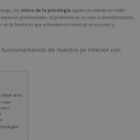
mbargo, los
mitos de la psicología
siguen circulando en redes
n espacios profesionales. El problema no es solo la desinformación,
ner en la forma en que entendemos nuestras emociones y
 funcionamiento de nuestro yo interior con
 dejar atrás
 «mal»
erebro
d
ad
psicología?