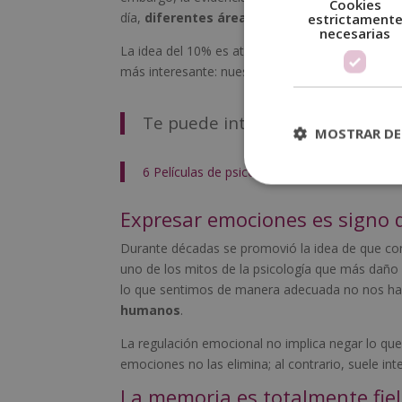
Cookies
día,
diferentes áreas se activan
según la tar
estrictament
necesarias
La idea del 10% es atractiva porque sugiere un 
más interesante: nuestro cerebro ya es extraord
Te puede interesar:
MOSTRAR DE
6 Películas de psicología para pensar
Expresar emociones es signo d
Durante décadas se promovió la idea de que cont
uno de los mitos de la psicología que más daño 
lo que sentimos de manera adecuada no nos hace
humanos
.
La regulación emocional no implica negar lo qu
emociones no las elimina; al contrario, suele inte
La memoria es totalmente fiel 