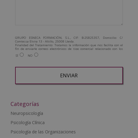
GRUPO ESNECA FORMACIÓN, S.L., CIF: B-25825357, Domicilio: C/
Comtessa Elvira 13 - Altillo, 25008 Lleida.
Finalidad del Tratamiento: Tratamos la información que nos facilita con el
fin de enviarle correos electrónicos de tipo comercial relacionado con los
productos ofrecidos y otros tipo de productos que fueran de su interés.
SÍ
NO
Legitimación del tratamiento: Consentimiento del interesado.
Derechos: Puede ejercitar sus derechos identificándose suficientemente,
dirigiéndose a la dirección admin@grupoesneca.com.
Para más información consulte nuestra Política de Privacidad.
Desea recibir información comercial (vía telefónica y/o email):
A
l
t
Categorías
e
Neuropsicología
r
Psicología Clínica
n
a
Psicología de las Organizaciones
t