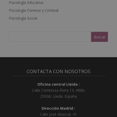
Psicología Educativa
i
Psicología Forense y Criminal
v
e
Psicología Social
:
CONTACTA CON NOSOTROS
Oficina central Lleida :
Calle Comtessa Elvira 13, Altillo
25008
,
Lleida
.
España
Dirección Madrid :
Calle José Abascal, 41