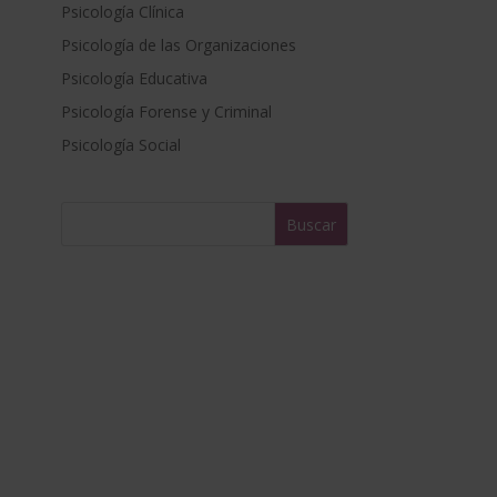
Psicología Clínica
n
a
Psicología de las Organizaciones
t
Psicología Educativa
i
Psicología Forense y Criminal
v
e
Psicología Social
: