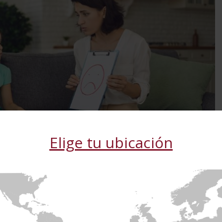
Elige tu ubicación
b utiliza cookies
 cookies para mejorar la experiencia del usuario. Al utilizar nuest
s las cookies de acuerdo con nuestra Política de cookies.
Más in
S LOS SOCIOS
(4) →
to: ¿Qué Son y Qué Los Provoca?
Cookies de
Cookies de
Cookies de