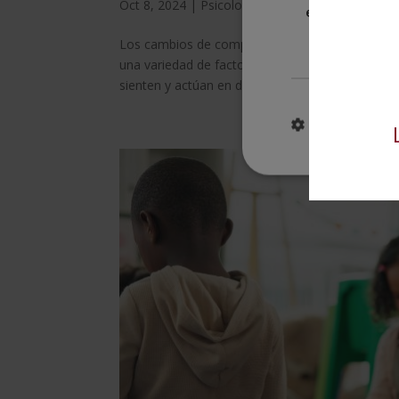
Oct 8, 2024
|
Psicología Educativa
estrictament
necesarias
Los cambios de comportamiento son una parte n
una variedad de factores internos y externos. E
sienten y actúan en diferentes situaciones. En...
MOSTRAR DE