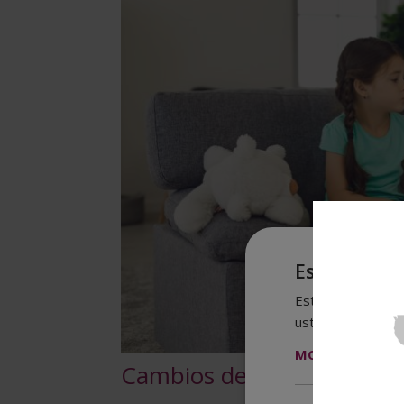
Ese sitio we
Este sitio web usa
usted acepta toda
MOSTRAR TODO
Cambios de Comportamien
Cookies