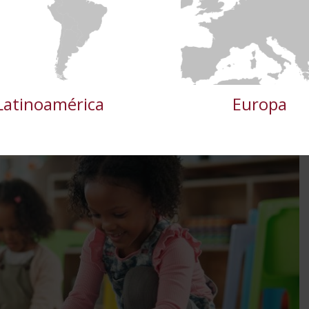
e
rendimiento
preferencias
funcionalidad
atural del desarrollo humano, que pueden estar motivados por
stos cambios se reflejan en la forma en que las personas piensan,
TALLES
RECHAZAR TODO
ACE
Latinoamérica
Europa