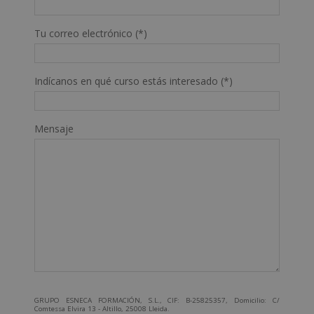
Tu correo electrónico (*)
Indícanos en qué curso estás interesado (*)
Mensaje
GRUPO ESNECA FORMACIÓN, S.L., CIF: B-25825357, Domicilio: C/
Comtessa Elvira 13 - Altillo, 25008 Lleida.