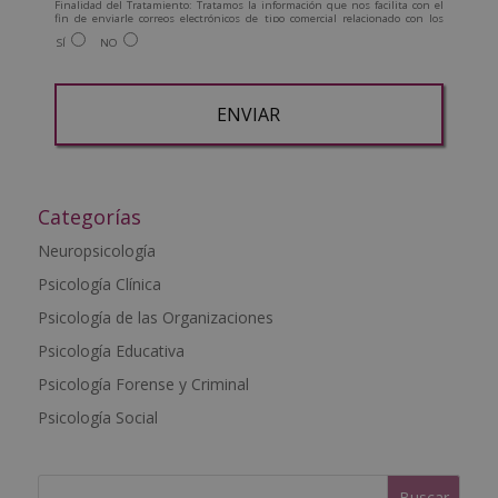
Finalidad del Tratamiento: Tratamos la información que nos facilita con el
fin de enviarle correos electrónicos de tipo comercial relacionado con los
productos ofrecidos y otros tipo de productos que fueran de su interés.
SÍ
NO
Legitimación del tratamiento: Consentimiento del interesado.
Derechos: Puede ejercitar sus derechos identificándose suficientemente,
dirigiéndose a la dirección admin@grupoesneca.com.
Para más información consulte nuestra Política de Privacidad.
Desea recibir información comercial (vía telefónica y/o email):
A
l
t
Categorías
e
Neuropsicología
r
Psicología Clínica
n
a
Psicología de las Organizaciones
t
Psicología Educativa
i
Psicología Forense y Criminal
v
e
Psicología Social
: