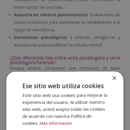
mejor opción de custodia.
Asesoría en centros penitenciarios
: Evaluaciones de
los/as reclusos/as para determinar su rehabilitación o el
riesgo de reincidencia.
Entrevistas psicológicas
a víctimas, testigos/as y
acusados/as para establecer su estado mental.
¿Qué diferencia hay entre un/a psicólogo/a y un/a
psicólogo/a forense?
Aunque ambos comparten una formación de base
en
psicología
, la diferencia radica en el
ámbito de
×
aplicación
de sus conocimientos. Un/a psicólogo/a
Ese sitio web utiliza cookies
clínico/a se centra en el diagnóstico y tratamiento de
trastornos mentales en el ámbito de la salud, mientras
Este sitio web usa cookies para mejorar la
que el/la
psicólogo/a forense
aplica sus habilidades en
experiencia del usuario. Al utilizar nuestro
el contexto judicial y criminal.
sitio web, usted acepta todas las cookies
de acuerdo con nuestra Política de
El/la psicólogo/a forense debe tener formación adicional
cookies.
Más información
en derecho, procedimientos judiciales y
metodologías