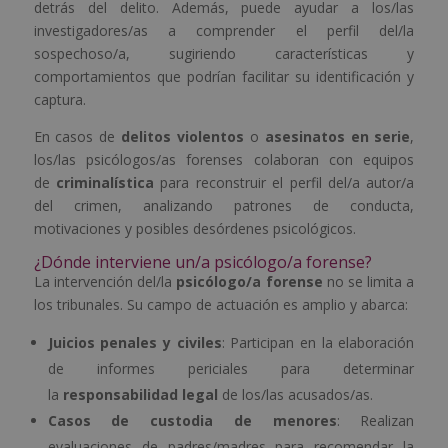
detrás del delito. Además, puede ayudar a los/las
investigadores/as a comprender el perfil del/la
sospechoso/a, sugiriendo características y
comportamientos que podrían facilitar su identificación y
captura.
En casos de
delitos violentos
o
asesinatos en serie
,
los/las psicólogos/as forenses colaboran con equipos
de
criminalística
para reconstruir el perfil del/a autor/a
del crimen, analizando patrones de conducta,
motivaciones y posibles desórdenes psicológicos.
¿Dónde interviene un/a psicólogo/a forense?
La intervención del/la
psicólogo/a forense
no se limita a
los tribunales. Su campo de actuación es amplio y abarca:
Juicios penales y civiles
: Participan en la elaboración
de informes periciales para determinar
la
responsabilidad legal
de los/las acusados/as.
Casos de custodia de menores
: Realizan
evaluaciones de padres/madres para recomendar la