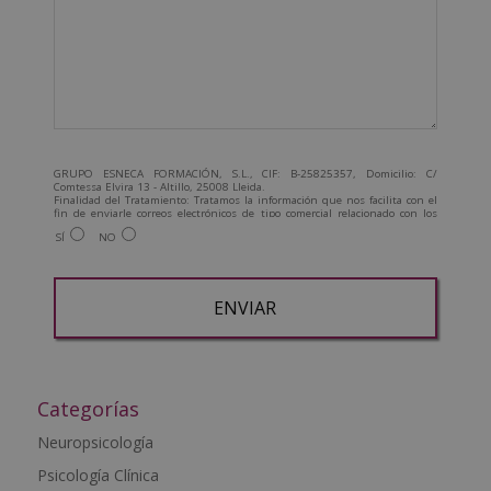
GRUPO ESNECA FORMACIÓN, S.L., CIF: B-25825357, Domicilio: C/
Comtessa Elvira 13 - Altillo, 25008 Lleida.
Finalidad del Tratamiento: Tratamos la información que nos facilita con el
fin de enviarle correos electrónicos de tipo comercial relacionado con los
productos ofrecidos y otros tipo de productos que fueran de su interés.
SÍ
NO
Legitimación del tratamiento: Consentimiento del interesado.
Derechos: Puede ejercitar sus derechos identificándose suficientemente,
dirigiéndose a la dirección admin@grupoesneca.com.
Para más información consulte nuestra Política de Privacidad.
Desea recibir información comercial (vía telefónica y/o email):
A
l
t
Categorías
e
Neuropsicología
r
Psicología Clínica
n