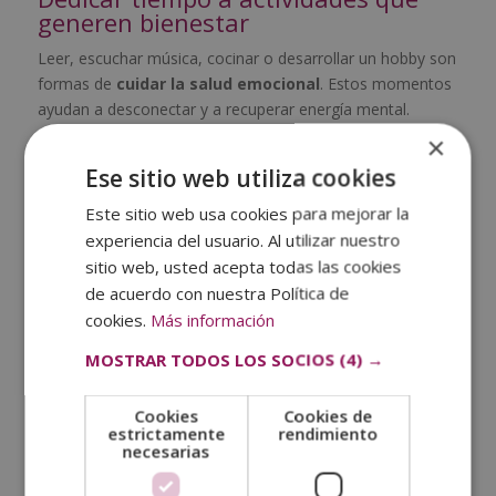
generen bienestar
Leer, escuchar música, cocinar o desarrollar un hobby son
formas de
cuidar la salud emocional
. Estos momentos
ayudan a desconectar y a recuperar energía mental.
×
No te pierdas:
Ese sitio web utiliza cookies
Este sitio web usa cookies para mejorar la
¿Cómo ayudar a alguien con depresión?
experiencia del usuario. Al utilizar nuestro
sitio web, usted acepta todas las cookies
Limitar la sobreexposición a
de acuerdo con nuestra Política de
información negativa
cookies.
Más información
El exceso de noticias o contenidos que generan
MOSTRAR TODOS LOS SOCIOS
(4) →
preocupación puede influir en el estado de ánimo.
Regular el tiempo de exposición
y elegir fuentes
Cookies
Cookies de
fiables contribuye a mantener el equilibrio.
estrictamente
rendimiento
necesarias
Expresar emociones de manera
saludable