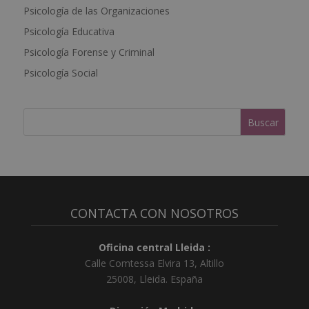
a
Psicología de las Organizaciones
t
Psicología Educativa
i
Psicología Forense y Criminal
v
e
Psicología Social
:
CONTACTA CON NOSOTROS
Oficina central Lleida :
Calle Comtessa Elvira 13, Altillo
25008
,
Lleida
.
España