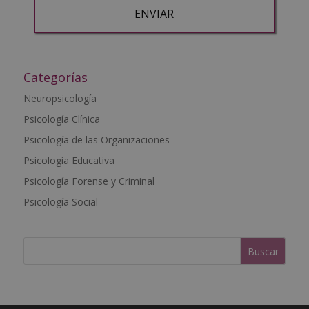
Desea recibir información comercial (vía telefónica y/o email):
A
l
t
Categorías
e
Neuropsicología
r
Psicología Clínica
n
a
Psicología de las Organizaciones
t
Psicología Educativa
i
Psicología Forense y Criminal
v
e
Psicología Social
: