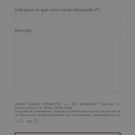
Indícanos en qué curso estás interesado (*)
Mensaje
GRUPO ESNECA FORMACIÓN, S.L., CIF: B-25825357, Domicilio: C/
Comtessa Elvira 13 - Altillo, 25008 Lleida.
Finalidad del Tratamiento: Tratamos la información que nos facilita con el
fin de enviarle correos electrónicos de tipo comercial relacionado con los
productos ofrecidos y otros tipo de productos que fueran de su interés.
SÍ
NO
Legitimación del tratamiento: Consentimiento del interesado.
Derechos: Puede ejercitar sus derechos identificándose suficientemente,
dirigiéndose a la dirección admin@grupoesneca.com.
Para más información consulte nuestra Política de Privacidad.