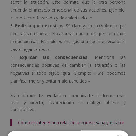
sentir la situación. Esto permite que la otra persona
entienda el impacto emocional de sus acciones. Ejemplo:
«…me siento frustrado y desvalorizado…»
Pedir lo que necesitas.
Sé claro y directo sobre lo que
necesitas o esperas. No asumas que la otra persona sabe
lo que piensas. Ejemplo: «…me gustaría que me avisaras si
vas a llegar tarde…»
Explicar las consecuencias.
Menciona las
consecuencias positivas de cambiar la situación o las
negativas si todo sigue igual. Ejemplo: «…así podemos
planificar mejor y evitar malentendidos.»
Esta fórmula te ayudará a comunicarte de forma más
clara y directa, favoreciendo un diálogo abierto y
constructivo.
Cómo mantener una relación amorosa sana y estable