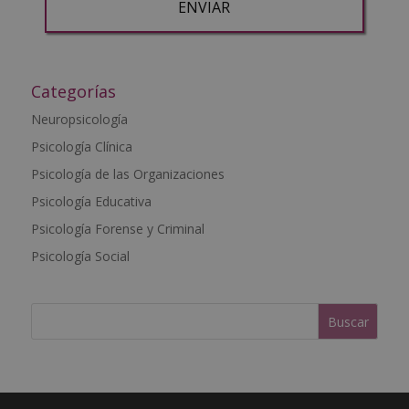
A
l
t
Categorías
e
Neuropsicología
r
Psicología Clínica
n
a
Psicología de las Organizaciones
t
Psicología Educativa
i
Psicología Forense y Criminal
v
e
Psicología Social
: