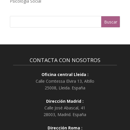
e
Psicología Social
:
CONTACTA CON NOSOTROS
Oficina central Lleida :
Calle Comtessa Elvira 13, Altillo
25008
,
Lleida
.
España
Dirección Madrid :
Calle José Abascal, 41
28003
,
Madrid
.
España
Dirección Roma :