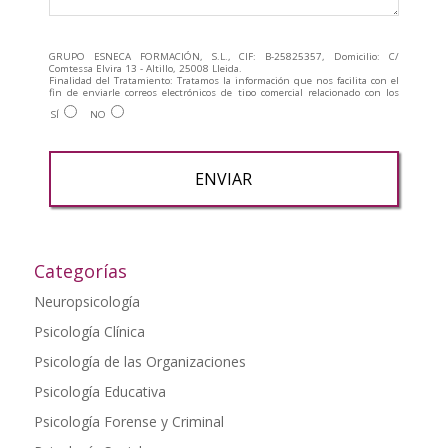
GRUPO ESNECA FORMACIÓN, S.L., CIF: B-25825357, Domicilio: C/
Comtessa Elvira 13 - Altillo, 25008 Lleida.
Finalidad del Tratamiento: Tratamos la información que nos facilita con el
fin de enviarle correos electrónicos de tipo comercial relacionado con los
productos ofrecidos y otros tipo de productos que fueran de su interés.
SÍ
NO
Legitimación del tratamiento: Consentimiento del interesado.
Derechos: Puede ejercitar sus derechos identificándose suficientemente,
dirigiéndose a la dirección admin@grupoesneca.com.
Para más información consulte nuestra Política de Privacidad.
Desea recibir información comercial (vía telefónica y/o email):
A
l
t
Categorías
e
Neuropsicología
r
Psicología Clínica
n
a
Psicología de las Organizaciones
t
Psicología Educativa
i
Psicología Forense y Criminal
v