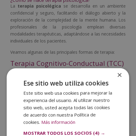
La
terapia psicológica
se desarrolla en un ambiente
confidencial y seguro, facilitando el diálogo abierto y la
exploración de la complejidad de la mente humana. Los
profesionales de la psicología emplean diversas
modalidades terapéuticas, adaptándose a las necesidades
individuales de los pacientes.
Veamos algunas de las principales formas de terapia:
Terapia Cognitivo-Conductual (TCC)
×
La TCC se erige como una modalidad terapéutica
fundamentada en la idea de que los pensamientos y
Ese sitio web utiliza cookies
comportamientos influyen en las emociones. Durante las
Este sitio web usa cookies para mejorar la
sesiones, el terapeuta trabaja con el paciente para
experiencia del usuario. Al utilizar nuestro
identificar patrones de pensamiento negativos o
sitio web, usted acepta todas las cookies
distorsionados. Posteriormente, se fomenta la
de acuerdo con nuestra Política de
reestructuración cognitiva y la adopción de
cookies.
Más información
comportamientos más saludables. Este enfoque se revela
eficaz para tratar trastornos como la ansiedad, la
MOSTRAR TODOS LOS SOCIOS
(4) →
depresión y el estrés.