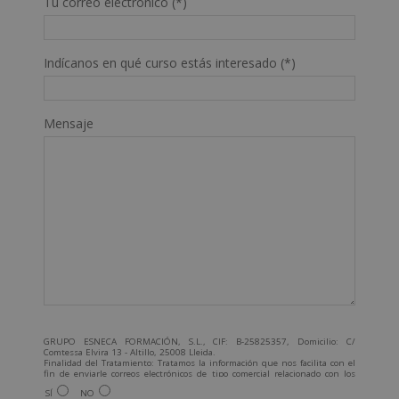
Tu correo electrónico (*)
Indícanos en qué curso estás interesado (*)
Mensaje
GRUPO ESNECA FORMACIÓN, S.L., CIF: B-25825357, Domicilio: C/
Comtessa Elvira 13 - Altillo, 25008 Lleida.
Finalidad del Tratamiento: Tratamos la información que nos facilita con el
fin de enviarle correos electrónicos de tipo comercial relacionado con los
productos ofrecidos y otros tipo de productos que fueran de su interés.
SÍ
NO
Legitimación del tratamiento: Consentimiento del interesado.