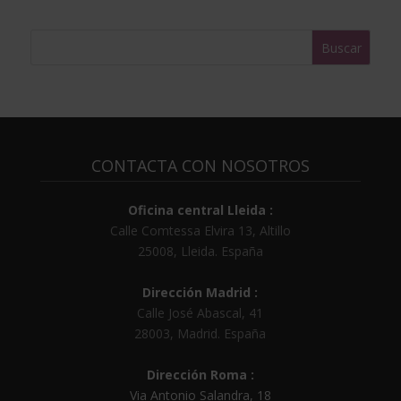
:
CONTACTA CON NOSOTROS
Oficina central Lleida :
Calle Comtessa Elvira 13, Altillo
25008
,
Lleida
.
España
Dirección Madrid :
Calle José Abascal, 41
28003
,
Madrid
.
España
Dirección Roma :
Via Antonio Salandra, 18