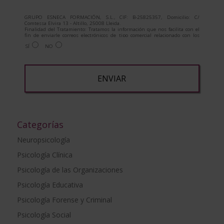
GRUPO ESNECA FORMACIÓN, S.L., CIF: B-25825357, Domicilio: C/
Comtessa Elvira 13 - Altillo, 25008 Lleida.
Finalidad del Tratamiento: Tratamos la información que nos facilita con el
fin de enviarle correos electrónicos de tipo comercial relacionado con los
productos ofrecidos y otros tipo de productos que fueran de su interés.
SÍ
NO
Legitimación del tratamiento: Consentimiento del interesado.
Derechos: Puede ejercitar sus derechos identificándose suficientemente,
dirigiéndose a la dirección admin@grupoesneca.com.
Para más información consulte nuestra Política de Privacidad.
Desea recibir información comercial (vía telefónica y/o email):
A
l
t
Categorías
e
Neuropsicología
r
Psicología Clínica
n
a
Psicología de las Organizaciones
t
Psicología Educativa
i
Psicología Forense y Criminal
v
e
Psicología Social