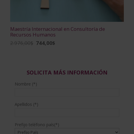
Maestría Internacional en Consultoría de
Recursos Humanos
El
El
2.976,00
$
744,00
$
precio
precio
original
actual
era:
es:
2.976,00$.
744,00$.
SOLICITA MÁS INFORMACIÓN
Nombre (*)
Apellidos (*)
Prefijo teléfono país(*)