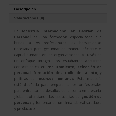
cantidad
a
t
Descripción
i
Valoraciones (0)
v
e
La
Maestría Internacional en Gestión de
:
Personal
es una formación especializada que
brinda a los profesionales las herramientas
necesarias para gestionar de manera eficiente el
capital humano en las organizaciones. A través de
un enfoque integral, los estudiantes adquirirán
conocimientos en
reclutamiento
,
selección de
personal
,
formación
,
desarrollo de talento
, y
políticas de
recursos humanos
. Esta maestría
está diseñada para preparar a los profesionales
para enfrentar los desafíos del entorno empresarial
global, potenciando las estrategias de
gestión de
personas
y fomentando un clima laboral saludable
y productivo.