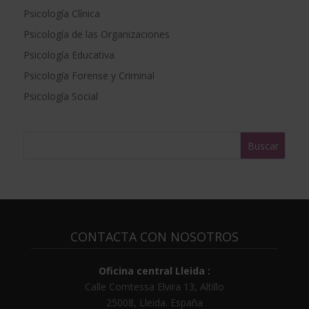
Psicología Clínica
n
a
Psicología de las Organizaciones
t
Psicología Educativa
i
Psicología Forense y Criminal
v
e
Psicología Social
:
CONTACTA CON NOSOTROS
Oficina central Lleida :
Calle Comtessa Elvira 13, Altillo
25008
,
Lleida
.
España