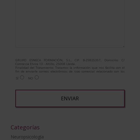
GRUPO ESNECA FORMACIÓN, S.L., CIF: B-25825357, Domicilio: C/
Comtessa Elvira 13 - Altillo, 25008 Lleida.
Finalidad del Tratamiento: Tratamos la información que nos facilita con el
fin de enviarle correos electrónicos de tipo comercial relacionado con los
productos ofrecidos y otros tipo de productos que fueran de su interés.
SÍ
NO
Legitimación del tratamiento: Consentimiento del interesado.
Derechos: Puede ejercitar sus derechos identificándose suficientemente,
dirigiéndose a la dirección admin@grupoesneca.com.
Para más información consulte nuestra Política de Privacidad.
Desea recibir información comercial (vía telefónica y/o email):
A
l
t
Categorías
e
Neuropsicología
r