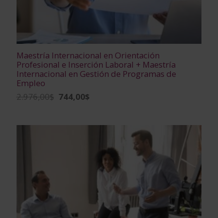
Maestría Internacional en Orientación
Profesional e Inserción Laboral + Maestría
Internacional en Gestión de Programas de
Empleo
El
El
2.976,00
$
744,00
$
precio
precio
original
actual
era:
es:
2.976,00$.
744,00$.