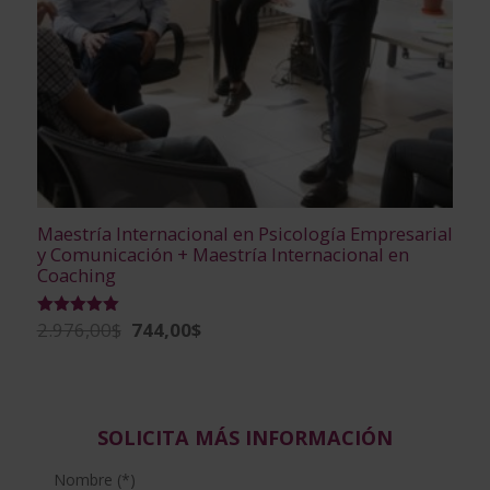
Maestría Internacional en Psicología Empresarial
y Comunicación + Maestría Internacional en
Coaching
El
El
2.976,00
$
744,00
$
Valorado
con
precio
precio
5.00
de 5
original
actual
era:
es:
2.976,00$.
744,00$.
SOLICITA MÁS INFORMACIÓN
Nombre (*)