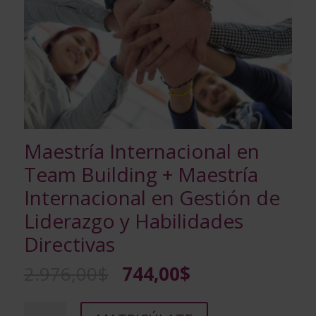
Maestría Internacional en
Team Building + Maestría
Internacional en Gestión de
Liderazgo y Habilidades
Directivas
El
El
2.976,00
$
744,00
$
precio
precio
original
actual
Maestría
A