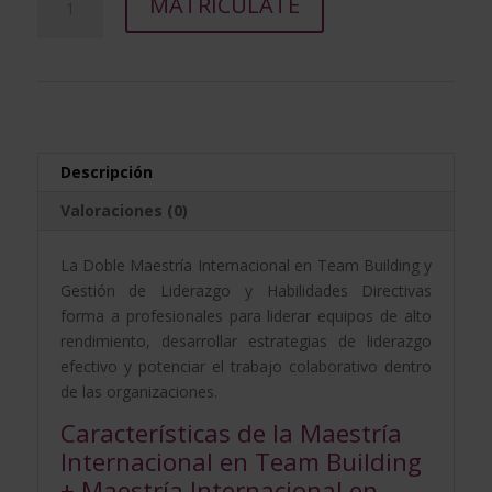
era:
es:
MATRICÚLATE
Internacional
l
2.976,00$.
744,00$.
en
t
Team
e
Building
r
+
n
Maestría
a
Internacional
t
Descripción
en
i
Valoraciones (0)
Gestión
v
de
e
La Doble Maestría Internacional en Team Building y
Liderazgo
:
Gestión de Liderazgo y Habilidades Directivas
y
forma a profesionales para liderar equipos de alto
Habilidades
rendimiento, desarrollar estrategias de liderazgo
Directivas
efectivo y potenciar el trabajo colaborativo dentro
cantidad
de las organizaciones.
Características de la Maestría
Internacional en Team Building
+ Maestría Internacional en