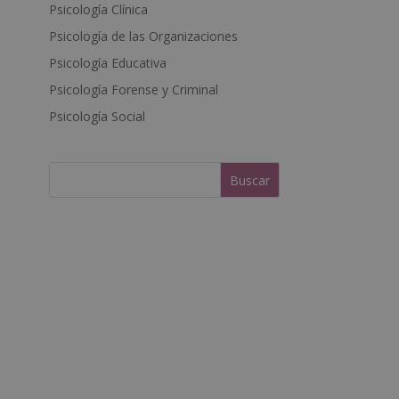
Psicología Clínica
n
a
Psicología de las Organizaciones
t
Psicología Educativa
i
Psicología Forense y Criminal
v
e
Psicología Social
: