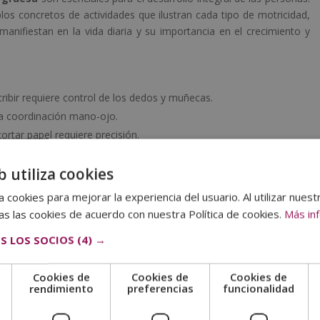
s concretos de actividades que ilustran cada tipo de motricidad,
ifiestan en la vida diaria y su importancia en el crecimiento y
escribir requiere control de los dedos y muñecas.
ca coordinación mano-ojo.
cortar papel requiere precisión.
yudan a desarrollar la coordinación y destreza manual.
b utiliza cookies
 o piezas pequeñas también mejora la motricidad fina.
 cookies para mejorar la experiencia del usuario. Al utilizar nuest
a
s las cookies de acuerdo con nuestra Política de cookies.
Más in
sculares para mover el cuerpo rápidamente.
S LOS SOCIOS
(4) →
piernas.
rdinación entre las manos y el cuerpo.
Cookies de
Cookies de
Cookies de
librio.
e
rendimiento
preferencias
funcionalidad
iernas y el equilibrio.