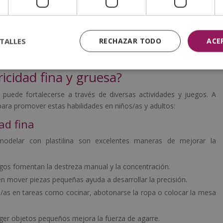
TALLES
RECHAZAR TODO
ACE
l Desarrollo Infantil y Adulto?
icidad fina y gruesa?
puede fortalecerse a través de diversas actividades y juegos. A
para promover estas habilidades en niños/as y adultos:
ad fina
 modelar con plastilina son excelentes maneras de mejorar la
egos fomentan la destreza manual y la concentración.
en mover piezas pequeñas ayuda a desarrollar la precisión.
os/as en tareas como cocinar, abotonarse la ropa o colocar la mesa
oger objetos pequeños mejora la fuerza de agarre.