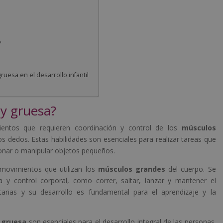
?
ruesa en el desarrollo infantil
 y gruesa?
entos que requieren coordinación y control de los
músculos
os dedos. Estas habilidades son esenciales para realizar tareas que
otonar o manipular objetos pequeños.
movimientos que utilizan los
músculos grandes
del cuerpo. Se
a y control corporal, como correr, saltar, lanzar y mantener el
arias y su desarrollo es fundamental para el aprendizaje y la
 gruesa
son esenciales para el desarrollo integral de las personas.