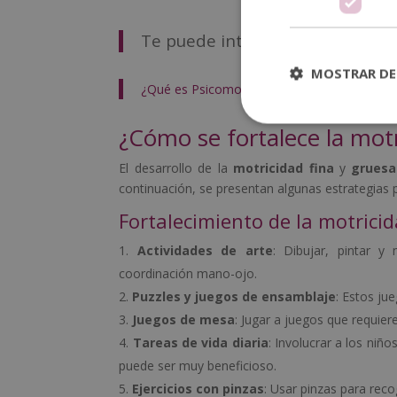
Te puede interesar:
MOSTRAR DE
¿Qué es Psicomotricidad y Cómo Contribuye a
¿Cómo se fortalece la motr
El desarrollo de la
motricidad fina
y
gruesa
continuación, se presentan algunas estrategias 
Fortalecimiento de la motricid
Actividades de arte
: Dibujar, pintar y
coordinación mano-ojo.
Puzzles y juegos de ensamblaje
: Estos ju
Juegos de mesa
: Jugar a juegos que requier
Tareas de vida diaria
: Involucrar a los niñ
puede ser muy beneficioso.
Ejercicios con pinzas
: Usar pinzas para rec