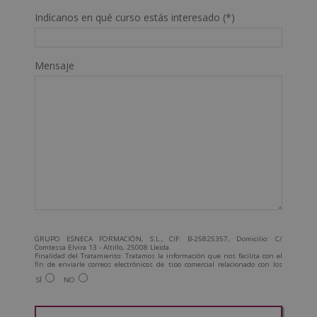
Indícanos en qué curso estás interesado (*)
Mensaje
GRUPO ESNECA FORMACIÓN, S.L., CIF: B-25825357, Domicilio: C/
Comtessa Elvira 13 - Altillo, 25008 Lleida.
Finalidad del Tratamiento: Tratamos la información que nos facilita con el
fin de enviarle correos electrónicos de tipo comercial relacionado con los
productos ofrecidos y otros tipo de productos que fueran de su interés.
SÍ
NO
Legitimación del tratamiento: Consentimiento del interesado.
Derechos: Puede ejercitar sus derechos identificándose suficientemente,
dirigiéndose a la dirección admin@grupoesneca.com.
Para más información consulte nuestra Política de Privacidad.
Desea recibir información comercial (vía telefónica y/o email):