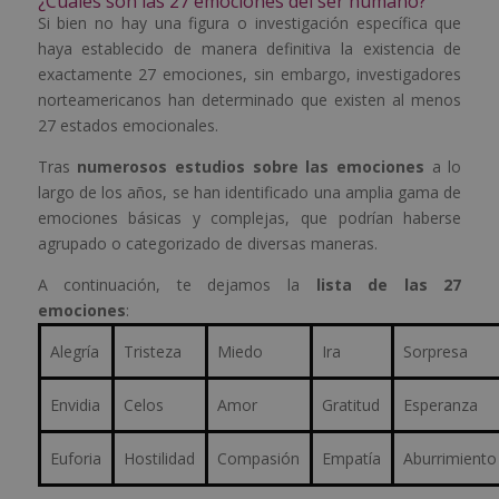
¿Cuáles son las 27 emociones del ser humano?
Si bien no hay una figura o investigación específica que
haya establecido de manera definitiva la existencia de
exactamente 27 emociones, sin embargo, investigadores
norteamericanos han determinado que existen al menos
27 estados emocionales.
Tras
numerosos estudios sobre las emociones
a lo
largo de los años, se han identificado una amplia gama de
emociones básicas y complejas, que podrían haberse
agrupado o categorizado de diversas maneras.
A continuación, te dejamos la
lista de las 27
emociones
:
Alegría
Tristeza
Miedo
Ira
Sorpresa
Envidia
Celos
Amor
Gratitud
Esperanza
Euforia
Hostilidad
Compasión
Empatía
Aburrimiento