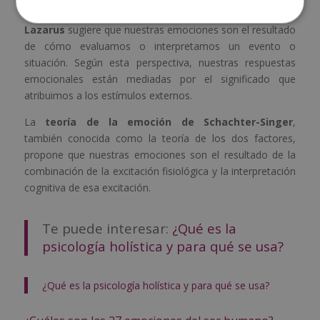
La
teoría de la evaluación cognitiva propuesta por
Lazarus
sugiere que nuestras emociones son el resultado
de cómo evaluamos o interpretamos un evento o
situación. Según esta perspectiva, nuestras respuestas
emocionales están mediadas por el significado que
atribuimos a los estímulos externos.
La
teoría de la emoción de Schachter-Singer
,
también conocida como la teoría de los dos factores,
propone que nuestras emociones son el resultado de la
combinación de la excitación fisiológica y la interpretación
cognitiva de esa excitación.
Te puede interesar:
¿Qué es la
psicología holística y para qué se usa?
¿Qué es la psicología holística y para qué se usa?