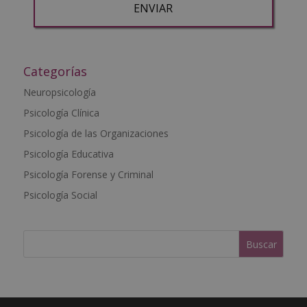
A
l
t
Categorías
e
Neuropsicología
r
Psicología Clínica
n
a
Psicología de las Organizaciones
t
Psicología Educativa
i
Psicología Forense y Criminal
v
e
Psicología Social
: