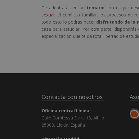
Te adentrarás en un
temario
con el que descu
sexual
, el conflicto familiar, los procesos d
todo esto lo podrás hacer
disfrutando de la 
casa para estudiar. Por otra parte, dispondrás 
especialización que te da total libertad de estudi
Contacta con nosotros
Aso
Oficina central Lleida :
Calle Comtessa Elvira 13, Altillo
25008
,
Lleida
.
España