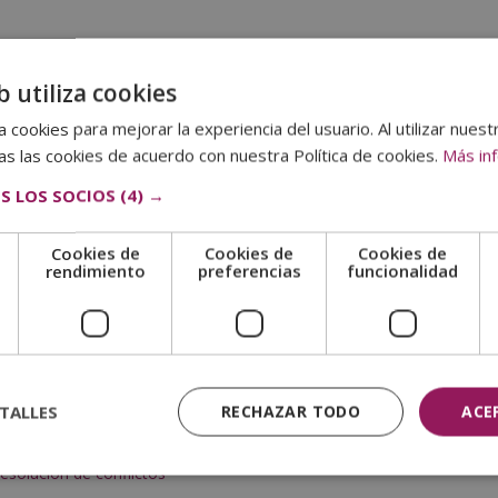
lmente se repiten 2. Por una parte, cuando una pareja lleva años
l. Por otro lado, cuando hay una dificultad física es posible que se
b utiliza cookies
 cookies para mejorar la experiencia del usuario. Al utilizar nuest
s las cookies de acuerdo con nuestra Política de cookies.
Más in
as y que es muy importante saber sobrellevar y dejar atrás. Los
S LOS SOCIOS
(4) →
eparar a muchas parejas.
Cookies de
Cookies de
Cookies de
e
rendimiento
preferencias
funcionalidad
a pasar juntos, a la larga pueden desarrollarse problemas de
 que ambas personas se sientan cómodas. Discutir sobre las tareas
es parte de estos problemas.
TALLES
RECHAZAR TODO
ACE
resolución de conflictos