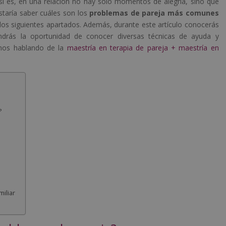
sí es, en una relación no hay solo momentos de alegría, sino que
staría saber cuáles son los
problemas de pareja más comunes
os siguientes apartados. Además, durante este artículo conocerás
drás la oportunidad de conocer diversas técnicas de ayuda y
amos hablando de la
maestría en terapia de pareja + maestría en
?
iliar