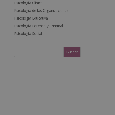
Psicología Clínica
n
a
Psicología de las Organizaciones
t
Psicología Educativa
i
Psicología Forense y Criminal
v
e
Psicología Social
: