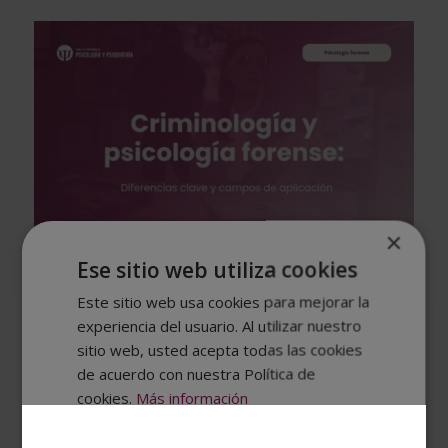
×
Ese sitio web utiliza cookies
Diferencia entre criminología y psicología
forense y campos de aplicación
Este sitio web usa cookies para mejorar la
May 26, 2026
|
Psicología Forense y Criminal
experiencia del usuario. Al utilizar nuestro
sitio web, usted acepta todas las cookies
Cuando una serie de televisión muestra a un profesional
de acuerdo con nuestra Política de
analizando la mente de un asesino en serie o
cookies.
Más información
reconstruyendo la dinámica de un crimen, pocas veces
MOSTRAR TODOS LOS SOCIOS
(4) →
distingue con claridad qué disciplina representa. Esta